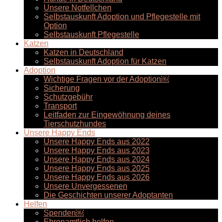
Unsere Notfellchen
Selbstauskunft Adoption und Pflegestelle mit
Option
Selbstauskunft Pflegestelle
Katzen
Katzen in Deutschland
Selbstauskunft Adoption für Katzen
Adoption
Wichtige Fragen vor der Adoption￼
Sicherung
Schutzgebühr
Transport
Leitfaden zur Eingewöhnung deines
Tierschutzhundes
Unsere Happy Ends
Unsere Happy Ends aus 2022
Unsere Happy Ends aus 2023
Unsere Happy Ends aus 2024
Unsere Happy Ends aus 2025
Unsere Happy Ends aus 2026
Unsere Unvergessenen
Die Geschichten unserer Adoptanten
Helfen
Spenden￼
Ehrenamtlich helfen