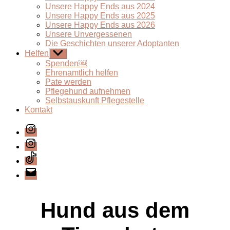
Unsere Happy Ends aus 2024
Unsere Happy Ends aus 2025
Unsere Happy Ends aus 2026
Unsere Unvergessenen
Die Geschichten unserer Adoptanten
Helfen
Untermenü
anzeigen
Spenden￼
Ehrenamtlich helfen
Pate werden
Pflegehund aufnehmen
Selbstauskunft Pflegestelle
Kontakt
Instagram
Instagram
TikTok
E-
Mail
Hund aus dem