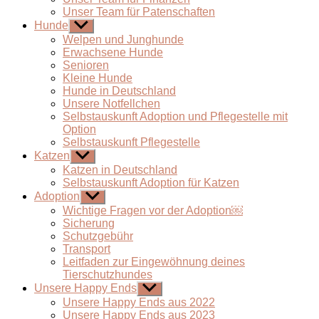
Unser Team für Patenschaften
Hunde
Untermenü
anzeigen
Welpen und Junghunde
Erwachsene Hunde
Senioren
Kleine Hunde
Hunde in Deutschland
Unsere Notfellchen
Selbstauskunft Adoption und Pflegestelle mit
Option
Selbstauskunft Pflegestelle
Katzen
Untermenü
anzeigen
Katzen in Deutschland
Selbstauskunft Adoption für Katzen
Adoption
Untermenü
anzeigen
Wichtige Fragen vor der Adoption￼
Sicherung
Schutzgebühr
Transport
Leitfaden zur Eingewöhnung deines
Tierschutzhundes
Unsere Happy Ends
Untermenü
anzeigen
Unsere Happy Ends aus 2022
Unsere Happy Ends aus 2023