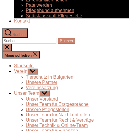
Pate werden
Pflegehund aufnehmen
Selbstauskunft Pflegestelle
Kontakt
Suchen
Suchen
nach:
Suche
schließen
Menü schließen
Startseite
Verein
Untermenü
anzeigen
Tierschutz in Bulgarien
Unsere Partner
Vereinssatzung
Unser Team
Untermenü
anzeigen
Unser Vorstand
Unser Team für Erstgespräche
Unsere Pflegestellen
Unser Team für Nachkontrollen
Unser Team für Recht & Verträge
Unser Technik & Online-Team
Unser Team für Finanzen