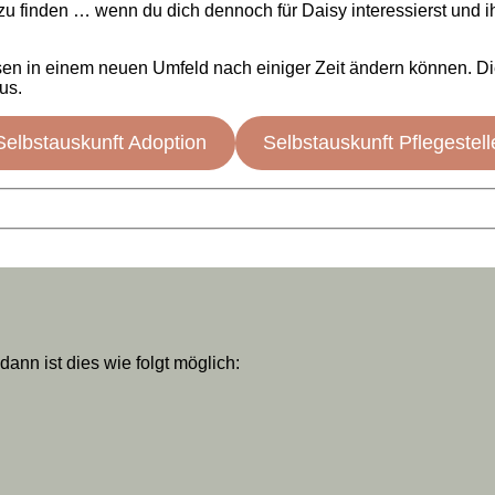
e zu finden … wenn du dich dennoch für Daisy interessierst und i
sen in einem neuen Umfeld nach einiger Zeit ändern können. Die
us.
Selbstauskunft Adoption
Selbstauskunft Pflegestell
nn ist dies wie folgt möglich: