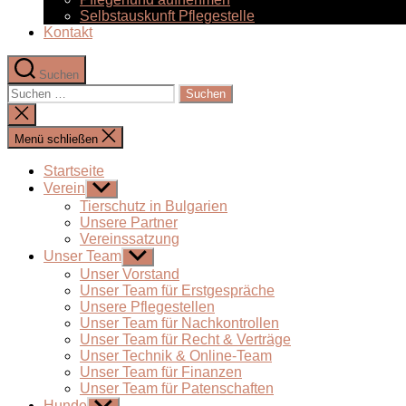
Selbstauskunft Pflegestelle
Kontakt
Suchen
Suchen
nach:
Suche
schließen
Menü schließen
Startseite
Verein
Untermenü
anzeigen
Tierschutz in Bulgarien
Unsere Partner
Vereinssatzung
Unser Team
Untermenü
anzeigen
Unser Vorstand
Unser Team für Erstgespräche
Unsere Pflegestellen
Unser Team für Nachkontrollen
Unser Team für Recht & Verträge
Unser Technik & Online-Team
Unser Team für Finanzen
Unser Team für Patenschaften
Hunde
Untermenü