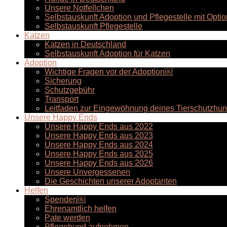
Unsere Notfellchen
Selbstauskunft Adoption und Pflegestelle mit Optio
Selbstauskunft Pflegestelle
Katzen
Katzen in Deutschland
Selbstauskunft Adoption für Katzen
Adoption
Wichtige Fragen vor der Adoption￼
Sicherung
Schutzgebühr
Transport
Leitfaden zur Eingewöhnung deines Tierschutzhu
Unsere Happy Ends
Unsere Happy Ends aus 2022
Unsere Happy Ends aus 2023
Unsere Happy Ends aus 2024
Unsere Happy Ends aus 2025
Unsere Happy Ends aus 2026
Unsere Unvergessenen
Die Geschichten unserer Adoptanten
Helfen
Spenden￼
Ehrenamtlich helfen
Pate werden
Pflegehund aufnehmen