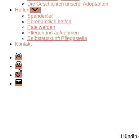
Die Geschichten unserer Adoptanten
Helfen
Untermenü
anzeigen
Spenden￼
Ehrenamtlich helfen
Pate werden
Pflegehund aufnehmen
Selbstauskunft Pflegestelle
Kontakt
Instagram
Instagram
TikTok
E-
Mail
Hündin –