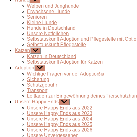
anzeigen
Welpen und Junghunde
Erwachsene Hunde
Senioren
Kleine Hunde
Hunde in Deutschland
Unsere Notfellchen
Selbstauskunft Adoption und Pflegestelle mit Optio
Selbstauskunft Pflegestelle
Katzen
Untermenü
anzeigen
Katzen in Deutschland
Selbstauskunft Adoption für Katzen
Adoption
Untermenü
anzeigen
Wichtige Fragen vor der Adoption￼
Sicherung
Schutzgebühr
Transport
Leitfaden zur Eingewöhnung deines Tierschutzhu
Unsere Happy Ends
Untermenü
anzeigen
Unsere Happy Ends aus 2022
Unsere Happy Ends aus 2023
Unsere Happy Ends aus 2024
Unsere Happy Ends aus 2025
Unsere Happy Ends aus 2026
Unsere Unvergessenen