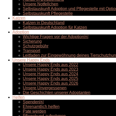
Unsere Notfellchen
Selbstauskunft Adoption und Pflegestelle mit Optio
Selbstauskunft Pflegestelle
Katzen
Katzen in Deutschland
Selbstauskunft Adoption für Katzen
Adoption
Wichtige Fragen vor der Adoption￼
Sicherung
Schutzgebühr
Transport
Leitfaden zur Eingewöhnung deines Tierschutzhu
Unsere Happy Ends
Unsere Happy Ends aus 2022
Unsere Happy Ends aus 2023
Unsere Happy Ends aus 2024
Unsere Happy Ends aus 2025
Unsere Happy Ends aus 2026
Unsere Unvergessenen
Die Geschichten unserer Adoptanten
Helfen
Spenden￼
Ehrenamtlich helfen
Pate werden
Pflegehund aufnehmen