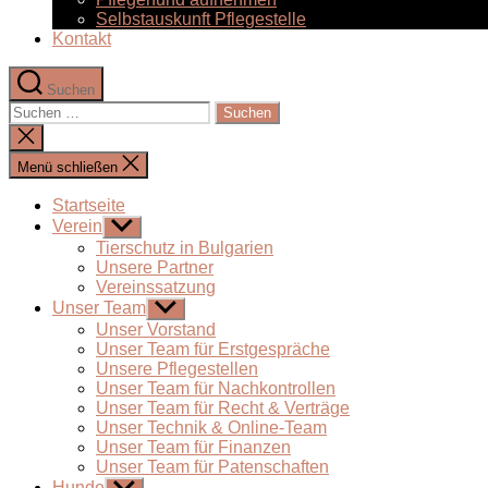
Selbstauskunft Pflegestelle
Kontakt
Suchen
Suchen
nach:
Suche
schließen
Menü schließen
Startseite
Verein
Untermenü
anzeigen
Tierschutz in Bulgarien
Unsere Partner
Vereinssatzung
Unser Team
Untermenü
anzeigen
Unser Vorstand
Unser Team für Erstgespräche
Unsere Pflegestellen
Unser Team für Nachkontrollen
Unser Team für Recht & Verträge
Unser Technik & Online-Team
Unser Team für Finanzen
Unser Team für Patenschaften
Hunde
Untermenü