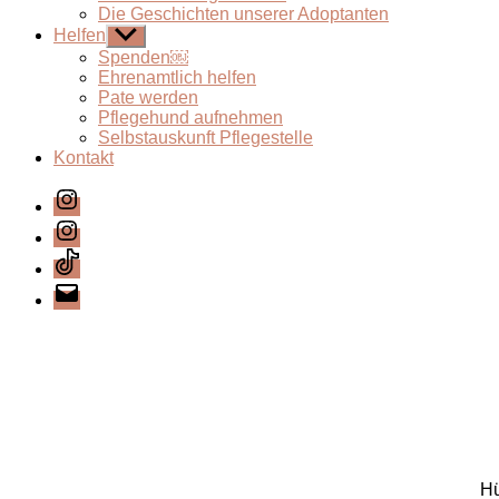
Die Geschichten unserer Adoptanten
Helfen
Untermenü
anzeigen
Spenden￼
Ehrenamtlich helfen
Pate werden
Pflegehund aufnehmen
Selbstauskunft Pflegestelle
Kontakt
Instagram
Instagram
TikTok
E-
Mail
Hü