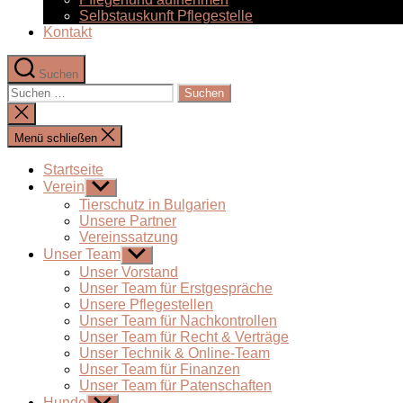
Selbstauskunft Pflegestelle
Kontakt
Suchen
Suchen
nach:
Suche
schließen
Menü schließen
Startseite
Verein
Untermenü
anzeigen
Tierschutz in Bulgarien
Unsere Partner
Vereinssatzung
Unser Team
Untermenü
anzeigen
Unser Vorstand
Unser Team für Erstgespräche
Unsere Pflegestellen
Unser Team für Nachkontrollen
Unser Team für Recht & Verträge
Unser Technik & Online-Team
Unser Team für Finanzen
Unser Team für Patenschaften
Hunde
Untermenü