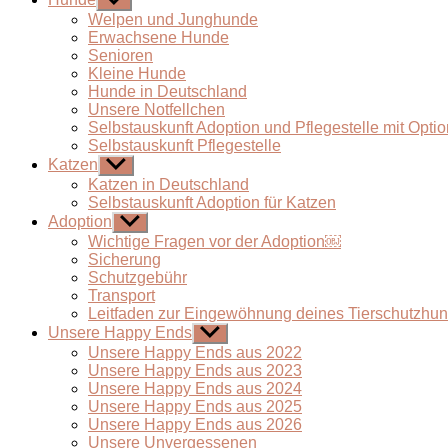
anzeigen
Welpen und Junghunde
Erwachsene Hunde
Senioren
Kleine Hunde
Hunde in Deutschland
Unsere Notfellchen
Selbstauskunft Adoption und Pflegestelle mit Optio
Selbstauskunft Pflegestelle
Katzen
Untermenü
anzeigen
Katzen in Deutschland
Selbstauskunft Adoption für Katzen
Adoption
Untermenü
anzeigen
Wichtige Fragen vor der Adoption￼
Sicherung
Schutzgebühr
Transport
Leitfaden zur Eingewöhnung deines Tierschutzhu
Unsere Happy Ends
Untermenü
anzeigen
Unsere Happy Ends aus 2022
Unsere Happy Ends aus 2023
Unsere Happy Ends aus 2024
Unsere Happy Ends aus 2025
Unsere Happy Ends aus 2026
Unsere Unvergessenen