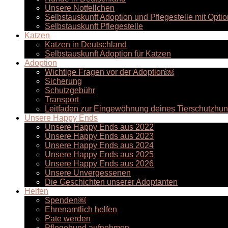
Unsere Notfellchen
Selbstauskunft Adoption und Pflegestelle mit Optio
Selbstauskunft Pflegestelle
Katzen
Katzen in Deutschland
Selbstauskunft Adoption für Katzen
Adoption
Wichtige Fragen vor der Adoption￼
Sicherung
Schutzgebühr
Transport
Leitfaden zur Eingewöhnung deines Tierschutzhu
Unsere Happy Ends
Unsere Happy Ends aus 2022
Unsere Happy Ends aus 2023
Unsere Happy Ends aus 2024
Unsere Happy Ends aus 2025
Unsere Happy Ends aus 2026
Unsere Unvergessenen
Die Geschichten unserer Adoptanten
Helfen
Spenden￼
Ehrenamtlich helfen
Pate werden
Pflegehund aufnehmen