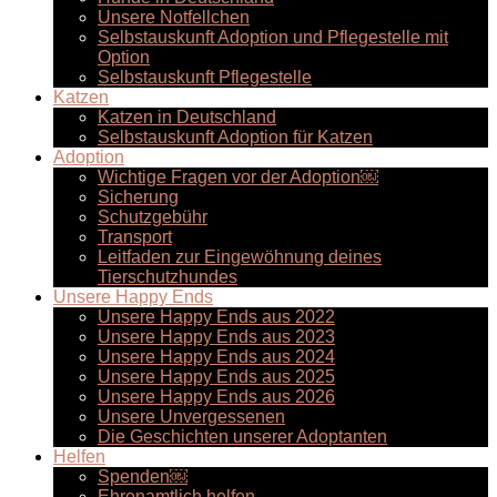
Unsere Notfellchen
Selbstauskunft Adoption und Pflegestelle mit
Option
Selbstauskunft Pflegestelle
Katzen
Katzen in Deutschland
Selbstauskunft Adoption für Katzen
Adoption
Wichtige Fragen vor der Adoption￼
Sicherung
Schutzgebühr
Transport
Leitfaden zur Eingewöhnung deines
Tierschutzhundes
Unsere Happy Ends
Unsere Happy Ends aus 2022
Unsere Happy Ends aus 2023
Unsere Happy Ends aus 2024
Unsere Happy Ends aus 2025
Unsere Happy Ends aus 2026
Unsere Unvergessenen
Die Geschichten unserer Adoptanten
Helfen
Spenden￼
Ehrenamtlich helfen