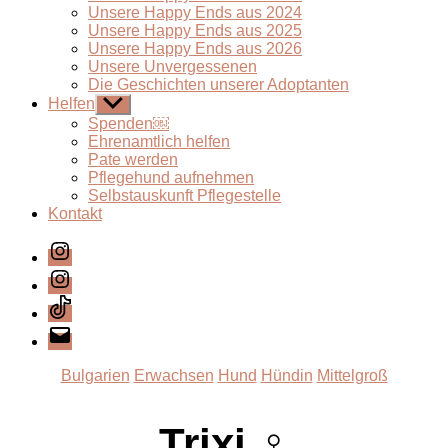
Unsere Happy Ends aus 2024
Unsere Happy Ends aus 2025
Unsere Happy Ends aus 2026
Unsere Unvergessenen
Die Geschichten unserer Adoptanten
Helfen
Untermenü
anzeigen
Spenden￼
Ehrenamtlich helfen
Pate werden
Pflegehund aufnehmen
Selbstauskunft Pflegestelle
Kontakt
Instagram
Instagram
TikTok
E-
Mail
Kategorien
Bulgarien
Erwachsen
Hund
Hündin
Mittelgroß
Trixi ♀