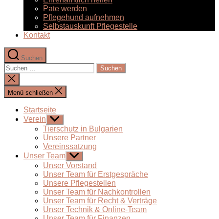
Pate werden
Pflegehund aufnehmen
Selbstauskunft Pflegestelle
Kontakt
Suchen
Suchen
nach:
Suche
schließen
Menü schließen
Startseite
Verein
Untermenü
anzeigen
Tierschutz in Bulgarien
Unsere Partner
Vereinssatzung
Unser Team
Untermenü
anzeigen
Unser Vorstand
Unser Team für Erstgespräche
Unsere Pflegestellen
Unser Team für Nachkontrollen
Unser Team für Recht & Verträge
Unser Technik & Online-Team
Unser Team für Finanzen