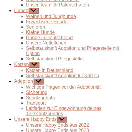
Unser Team für Patenschaften
Hunde
Untermenü
anzeigen
Welpen und Junghunde
Erwachsene Hunde
Senioren
Kleine Hunde
Hunde in Deutschland
Unsere Notfellchen
Selbstauskunft Adoption und Pflegestelle mit
Option
Selbstauskunft Pflegestelle
Katzen
Untermenü
anzeigen
Katzen in Deutschland
Selbstauskunft Adoption für Katzen
Adoption
Untermenü
anzeigen
Wichtige Fragen vor der Adoption￼
Sicherung
Schutzgebühr
Transport
Leitfaden zur Eingewöhnung deines
Tierschutzhundes
Unsere Happy Ends
Untermenü
anzeigen
Unsere Happy Ends aus 2022
Unsere Happy Ends aus 2023